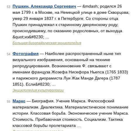
Пушкин, Александр Сергеевич
— &mdash; родился 26
53
мая 1799 г. в Москве, на Немецкой улице в доме Скворцова;
умер 29 января 1837 г. в Петербурге. Со стороны отца
Пушкин принадлежал к старинному дворянскому роду,
происходившему, по сказанию родословных, от выходца
&quot;из&#8230; …
Большая биографическая энциклопедия
Фотография
— Наиболее распространенный ныне тип
54
визуального изображения, основанный на технике
репродуцирования. Возникновение Ф. связывают с
именами француза Жозефа Нисефора Ньепса (1765 1833)
и парижского диорамиста Луи Жак Манде Дагера (1787
1851). Если&#8230; …
Энциклопедия культурологии
Маркс
— Биография. Учение Маркса. Философский
55
материализм. Диалектика. Материалистическое понимание
истории. Классовая борьба. Экономическое учение Маркса.
Стоимость. Прибавочная стоимость. Социализм. Тактика
классовой борьбы пролетариата …