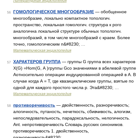
Литературная энциклопедия
ГОМОЛОГИЧЕСКОЕ МНОГООБРАЗИЕ
— обобщенное
56
многообразие, локально компактное топологич.
пространство, локальная гомологич. структура к рого
аналогична локальной структуре обычных топологнч.
многообразий, в том числе многообразий с краем. Более
точно, гомологическим n&#8230; …
Математическая энциклопедия
ХАРАКТЕРОВ ГРУППА
— группы G группа всех характеров
57
X(G) =Hom(G, А )группы Gсо значениями в абелевой группе
Аотносительно операции индуцированной операцией в А. В
случае когда А = Т, где квазициклические группы, взятые по
одной для каждого простого числа р. Эта&#8230; …
Математическая энциклопедия
противоречивость
— двойственность, разноречивость;
58
алогичность, путаность, нечеткость, сбивчивость, алогизм,
непоследовательность, парадоксальность, нелогичность.
Ant. непротиворечивость Словарь русских синонимов.
противоречивость 1. двойственность,
разноречивость&#8230; …