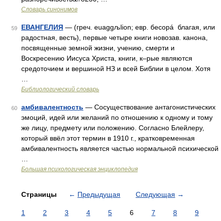
Словарь синонимов
ЕВАНГЕЛИЯ
— (греч. euaggљlion; евр. бесорá благая, или
59
радостная, весть), первые четыре книги новозав. канона,
посвященные земной жизни, учению, смерти и
Воскресению Иисуса Христа, книги, к–рые являются
средоточием и вершиной НЗ и всей Библии в целом. Хотя
…
Библиологический словарь
амбивалентность
— Сосуществование антагонистических
60
эмоций, идей или желаний по отношению к одному и тому
же лицу, предмету или положению. Согласно Блейлеру,
который ввёл этот термин в 1910 г., кратковременная
амбивалентность является частью нормальной психической
…
Большая психологическая энциклопедия
Страницы
←
Предыдущая
Следующая
→
1
2
3
4
5
6
7
8
9