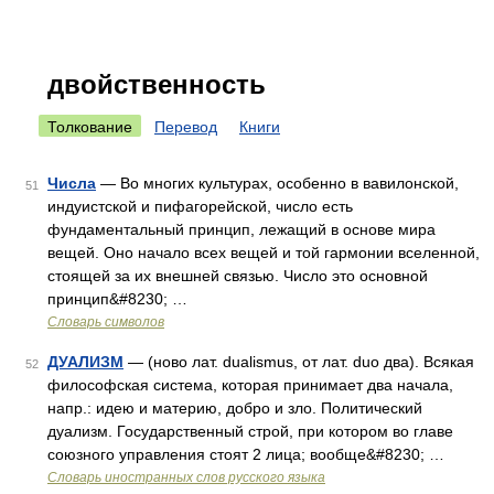
двойственность
Толкование
Перевод
Книги
Числа
— Во многих культурах, особенно в вавилонской,
51
индуистской и пифагорейской, число есть
фундаментальный принцип, лежащий в основе мира
вещей. Оно начало всех вещей и той гармонии вселенной,
стоящей за их внешней связью. Число это основной
принцип&#8230; …
Словарь символов
ДУАЛИЗМ
— (ново лат. dualismus, от лат. duo два). Всякая
52
философская система, которая принимает два начала,
напр.: идею и материю, добро и зло. Политический
дуализм. Государственный строй, при котором во главе
союзного управления стоят 2 лица; вообще&#8230; …
Словарь иностранных слов русского языка